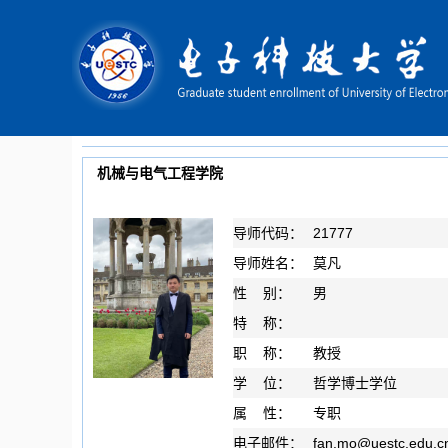
机械与电气工程学院
导师代码：
21777
导师姓名：
莫凡
性 别：
男
特 称：
职 称：
教授
学 位：
哲学博士学位
属 性：
专职
电子邮件：
fan.mo
@
uestc.edu.c