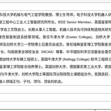
科技大学机械与电气工程学院教授、博士生导师，电子科技大学机器人
程中心工业人工智能研究所所长，IEEE Senior Member、英国皇家
家学会工艺院会士。长期从事人工智能、机器人技术及可持续制造相关研
造系统等领域。曾任牛津大学 (Exeter College)、剑桥大学 (Tr
学课程讲师及剑桥大学三一学院博士后委员会成员，曾任瑞典皇家理工学院客座
事长、玛丽居里全球校友会（MCAA）理事、中华国际科学交流基金会委
大学车辆工程硕士，英国牛津大学 (Kellogg College) 软件工程硕
皇家理工学院联合培养博士。英国剑桥大学、德国慕尼黑工业大学、德
长期与牛津大学、剑桥大学院士等国际顶尖院校院士课题组合作，氛围良好
器人领域正刊、子刊、顶刊、顶会的机会。