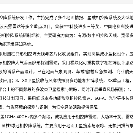
控阵系统研发工作，主持完成了多个地面情报、星载相控阵系统及大型
波云雾雷达等多个重点项目，曾获****科技进步三等奖、中国电科科技
丰富的相控阵系统研制经验。主要研究方向为：有源/数字相控阵天线、宽带
功能环境感知系统。
，采用圆柱共形相控阵天线与芯片化收发组件，实现高集成小型化设计，
有源相控阵大气垂直廓形探测雷达，采用模块化可重构数字相控阵设计思
个频段的谱系产品设计，已在地面气象观测、车载/船载应急探测、商业航
效应用；3、XX卫星接收与风廓线探测多功能相控阵系统，XX重点工程
平台上的不同频段的多波束卫星搜索与跟踪，同时开展垂直风场探测；4
科技计划项目，采用低成本多功能监测相控阵雷达、5G-A、光学等多传
器、气象环境的探测与识别，为低空经济活动提供保障。
盖1GHz-40GHz内多个频段，成功应用于相控阵雷达、大功率干扰、雷
、圆柱/球冠相控阵系统，主要应用于地面卫星搜索与跟踪、无损扫描气