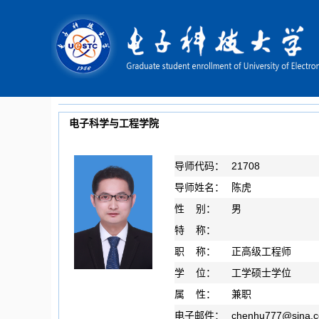
电子科学与工程学院
导师代码：
21708
导师姓名：
陈虎
性 别：
男
特 称：
职 称：
正高级工程师
学 位：
工学硕士学位
属 性：
兼职
电子邮件：
chenhu777
@
sina.