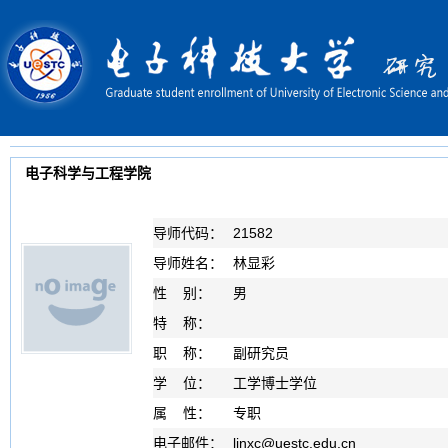
电子科学与工程学院
导师代码：
21582
导师姓名：
林显彩
性 别：
男
特 称：
职 称：
副研究员
学 位：
工学博士学位
属 性：
专职
电子邮件：
linxc
@
uestc.edu.cn