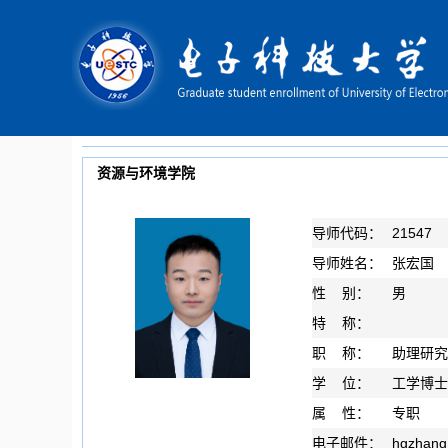
资源与环境学院
导师代码：
21547
导师姓名：
张宏国
性 别：
男
特 称：
职 称：
助理研究
学 位：
工学博士
属 性：
专职
电子邮件：
hgzhang