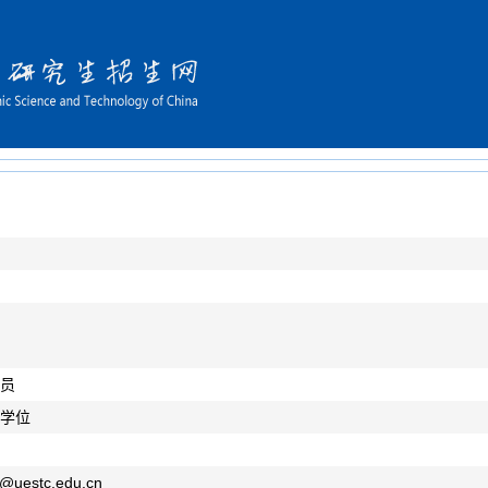
员
学位
@
uestc.edu.cn