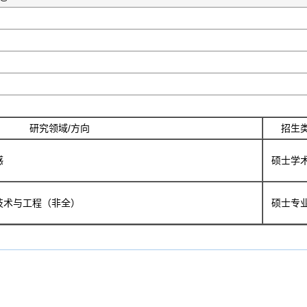
研究领域/方向
招生
感
硕士学
技术与工程（非全）
硕士专