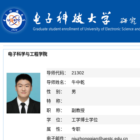
电子科学与工程学院
导师代码：
21302
导师姓名：
牛中乾
性 别：
男
特 称：
职 称：
副教授
学 位：
工学博士学位
属 性：
专职
电子邮件：
niuzhongqian
@
uestc.edu.cn