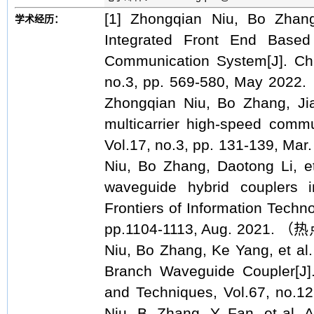
[1] Zhongqian Niu, Bo Zhang,
学术经历：
Integrated Front End Based
Communication System[J]. Chin
no.3, pp. 569-580, Ma
Zhongqian Niu, Bo Zhang, Ji
multicarrier high-speed comm
Vol.17, no.3, pp. 131-139,
Niu, Bo Zhang, Daotong Li, et
waveguide hybrid couplers i
Frontiers of Information Techno
pp.1104-1113, Aug. 2021
Niu, Bo Zhang, Ke Yang, et al
Branch Waveguide Coupler[J]
and Techniques, Vol.67, no.12
Niu, B. Zhang, Y. Fan, et al.