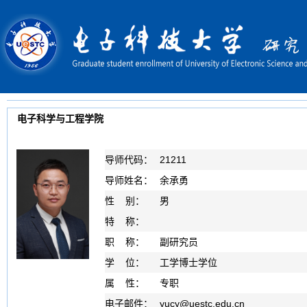
电子科学与工程学院
导师代码：
21211
导师姓名：
余承勇
性 别：
男
特 称：
职 称：
副研究员
学 位：
工学博士学位
属 性：
专职
电子邮件：
yucy
@
uestc.edu.cn