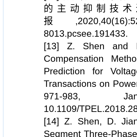
的主动抑制技术进
报,2020,40(16):5291
8013.pcsee.191433.
[13] Z. Shen and D
Compensation Metho
Prediction for Volta
Transactions on Power 
971-983, J
10.1109/TPEL.2018.2
[14] Z. Shen, D. Jia
Segment Three-Phase 