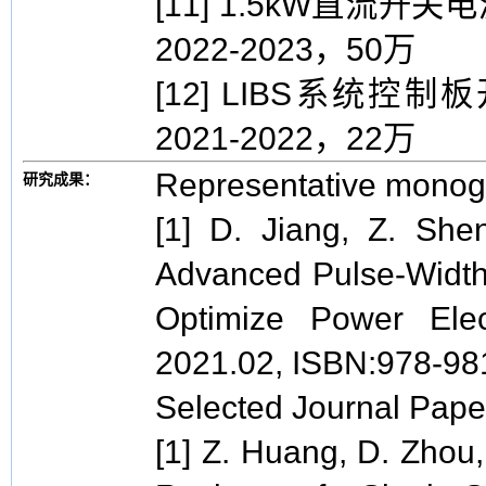
[11] 1.5kW直流
2022-2023，50万
[12] LIBS系统
2021-2022，22万
Representative monog
研究成果：
[1] D. Jiang, Z. She
Advanced Pulse-Widt
Optimize Power Elect
2021.02, ISBN:978-98
Selected Journal Pape
[1] Z. Huang, D. Zhou,