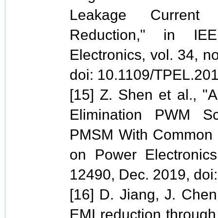
Leakage Curren
Reduction," in IE
Electronics, vol. 34, 
doi: 10.1109/TPEL.20
[15] Z. Shen et al., 
Elimination PWM S
PMSM With Common DC
on Power Electronics
12490, Dec. 2019, do
[16] D. Jiang, J. Ch
EMI reduction throug