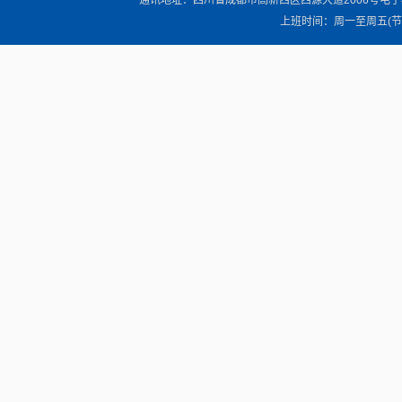
通讯地址：四川省成都市高新西区西源大道2006号电子科技大学清
上班时间：周一至周五(节假日