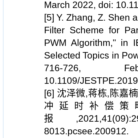
March 2022, doi: 10.1
[5] Y. Zhang, Z. Shen 
Filter Scheme for Par
PWM Algorithm," in 
Selected Topics in Powe
716-726, F
10.1109/JESTPE.2019
[6] 沈泽微,蒋栋,陈
冲延时补偿策略
报,2021,41(09):2990
8013.pcsee.200912.