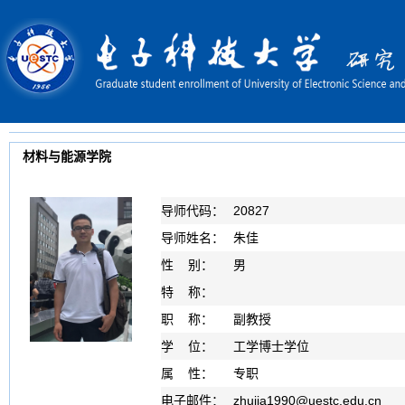
材料与能源学院
导师代码：
20827
导师姓名：
朱佳
性 别：
男
特 称：
职 称：
副教授
学 位：
工学博士学位
属 性：
专职
电子邮件：
zhujia1990
@
uestc.edu.cn