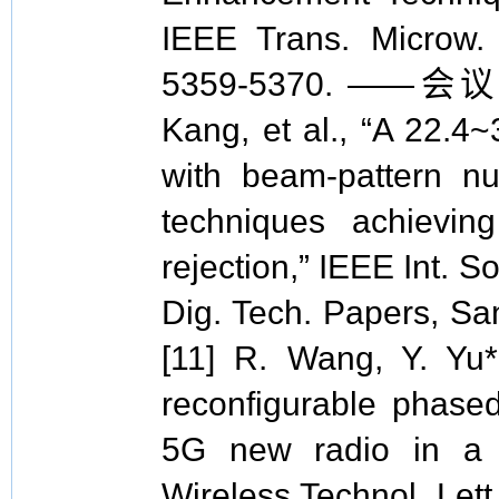
IEEE Trans. Microw. 
5359-5370. ——会议论文
Kang, et al., “A 22.4
with beam-pattern nu
techniques achievin
rejection,” IEEE Int. S
Dig. Tech. Papers, Sa
[11] R. Wang, Y. Yu*
reconfigurable phased-
5G new radio in a
Wireless Technol. Lett