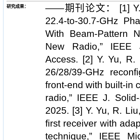
——期刊论文： [1] Y. Yu,
研究成果：
22.4-to-30.7-GHz Pha
With Beam-Pattern Nu
New Radio,” IEEE J.
Access. [2] Y. Yu, R.
26/28/39-GHz reconfi
front-end with built-in
radio,” IEEE J. Solid-
2025. [3] Y. Yu, R. L
first receiver with ad
technique,” IEEE Mic