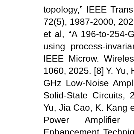
topology,” IEEE Trans.
72(5), 1987-2000, 2025
et al, “A 196-to-254-
using process-invaria
IEEE Microw. Wireles
1060, 2025. [8] Y. Yu, H
GHz Low-Noise Ampli
Solid-State Circuits,
Yu, Jia Cao, K. Kang 
Power Amplifier W
Enhancement Techni