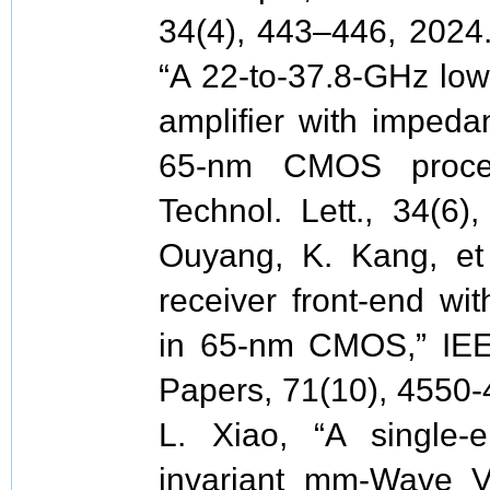
34(4), 443–446, 2024.
“A 22-to-37.8-GHz low
amplifier with imped
65-nm CMOS proces
Technol. Lett., 34(6)
Ouyang, K. Kang, et 
receiver front-end wi
in 65-nm CMOS,” IEEE
Papers, 71(10), 4550-4
L. Xiao, “A single
invariant mm-Wave