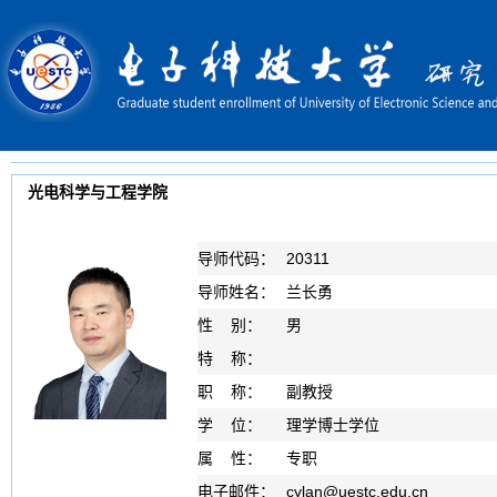
光电科学与工程学院
导师代码：
20311
导师姓名：
兰长勇
性 别：
男
特 称：
职 称：
副教授
学 位：
理学博士学位
属 性：
专职
电子邮件：
cylan
@
uestc.edu.cn