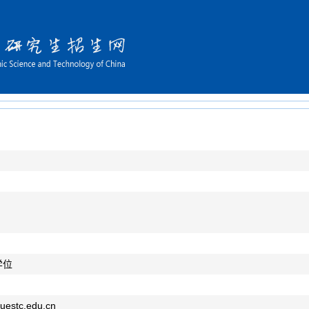
学位
uestc.edu.cn