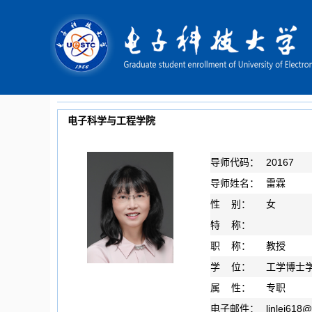
电子科学与工程学院
导师代码：
20167
导师姓名：
雷霖
性 别：
女
特 称：
职 称：
教授
学 位：
工学博士
属 性：
专职
电子邮件：
linlei618
@