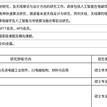
射研究，及天线理论与设计方向的研究工作。具体包括人工智能在电磁
各种快速算法研究，微波毫米波天线设计与研究，阵列天线，天线罩的
算电磁学及人工智能与传统算法融合等前沿研究。
MTT会员，APS会员。
国家级课题及横向课题。
80余篇。
研究领域/方向
招生
与先进电磁工业软件，22电磁结构、材料与应用
硕士学
硕士专
硕士专