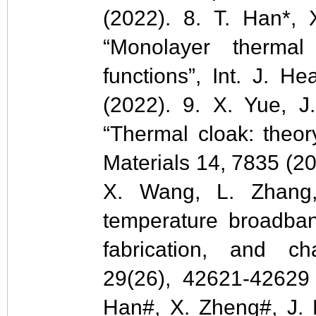
(2022). 8. T. Han*,
“Monolayer thermal
functions”, Int. J. 
(2022). 9. X. Yue, J
“Thermal cloak: theor
Materials 14, 7835 (20
X. Wang, L. Zhang,
temperature broadband
fabrication, and cha
29(26), 42621-42629 
Han#, X. Zheng#, J. L