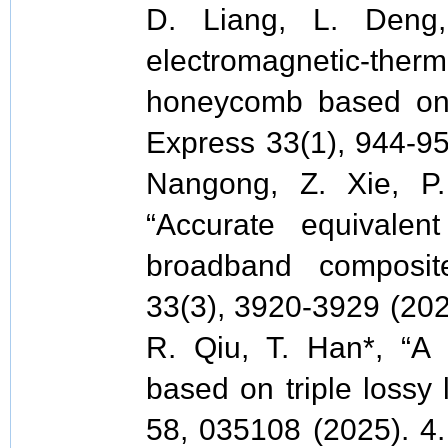
D. Liang, L. Deng, 
electromagnetic-th
honeycomb based on t
Express 33(1), 944-95
Nangong, Z. Xie, 
“Accurate equivalent
broadband composit
33(3), 3920-3929 (202
R. Qiu, T. Han*, “A 
based on triple lossy 
58, 035108 (2025). 4.