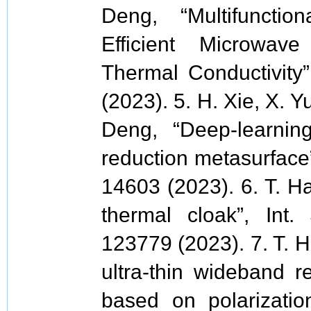
Deng, “Multifunctio
Efficient Microwav
Thermal Conductivity”
(2023). 5. H. Xie, X. Y
Deng, “Deep-learnin
reduction metasurface
14603 (2023). 6. T. Ha
thermal cloak”, Int
123779 (2023). 7. T. H
ultra-thin wideband r
based on polarizatio