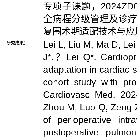
专项子课题，2024ZD
全病程分级管理及诊疗
复围术期适配技术与应
Lei L, Liu M, Ma D, Le
研究成果：
J*,？Lei Q*. Cardioprot
adaptation in cardiac s
cohort study with pro
Cardiovasc Med. 202
Zhou M, Luo Q, Zeng Z,
of perioperative intr
postoperative pulmon