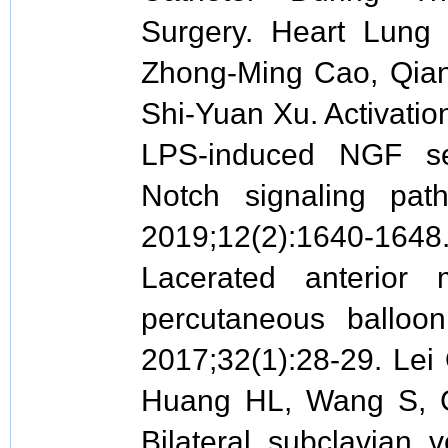
Surgery. Heart Lung 
Zhong-Ming Cao, Qian
Shi-Yuan Xu. Activati
LPS-induced NGF se
Notch signaling pa
2019;12(2):1640-1648.
Lacerated anterior m
percutaneous balloon
2017;32(1):28-29. Lei
Huang HL, Wang S, 
Bilateral subclavian 