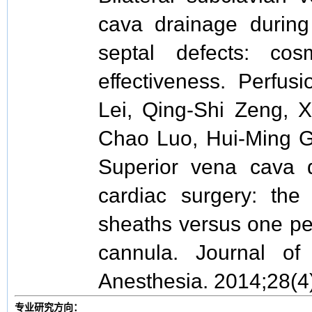
cava drainage during 
septal defects: co
effectiveness. Perfus
Lei, Qing-Shi Zeng, X
Chao Luo, Hui-Ming G
Superior vena cava d
cardiac surgery: the 
sheaths versus one pe
cannula. Journal of
Anesthesia. 2014;28(4
专业研究方向：