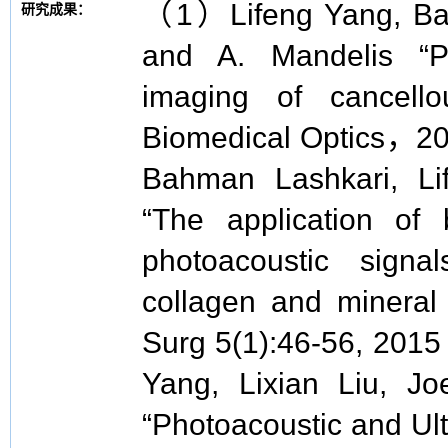
（1）Lifeng Yang, Bah
研究成果：
and A. Mandelis “P
imaging of cancell
Biomedical Optics，
Bahman Lashkari, Li
“The application of 
photoacoustic sign
collagen and mineral
Surg 5(1):46-56, 201
Yang, Lixian Liu, Jo
“Photoacoustic and Ult