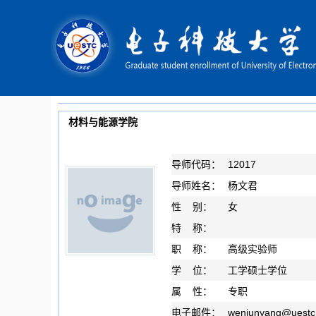
材料与能源学院
导师代码：
12017
导师姓名：
杨文君
性 别：
女
特 称：
职 称：
高级实验师
学 位：
工学硕士学位
属 性：
专职
电子邮件：
wenjunyang
@
uestc