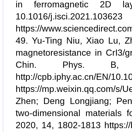
in ferromagnetic 2D la
10.1016/j.isci.2021.103623
https://www.sciencedirect.co
49. Yu-Ting Niu, Xiao Lu, Z
magnetoresistance in CrI3/g
Chin. Phys. B, 
http://cpb.iphy.ac.cn/EN/10
https://mp.weixin.qq.co
Zhen; Deng Longjiang; Peng
two-dimensional materials 
2020, 14, 1802-1813 https://