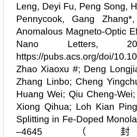
Leng, Deyi Fu, Peng Song, 
Pennycook, Gang Zhang*,
Anomalous Magneto-Optic Effe
Nano Letters, 2
https://pubs.acs.org/doi/10
Zhao Xiaoxu #; Deng Longjia
Zhang Linbo; Cheng Yingch
Huang Wei; Qiu Cheng-Wei;
Xiong Qihua; Loh Kian Pin
Splitting in Fe-Doped Monol
–464