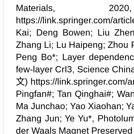
Materials, 2
https://link.springer.com/ar
Kai; Deng Bowen; Liu Zhen
Zhang Li; Lu Haipeng; Zhou 
Peng Bo*; Layer dependence
few-layer CrI3, Science Chi
文) https://link.springer.com
Pingfan#; Tan Qinghai#; Wan 
Ma Junchao; Yao Xiaohan; Ya
Zhang Jun; Ye Yu*, Photolum
der Waals Magnet Preserved