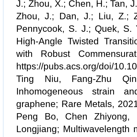
J.; Zhou, X.; Chen, H.; Tan, J.
Zhou, J.; Dan, J.; Liu, Z.; 
Pennycook, S. J.; Quek, S. Y
High-Angle Twisted Transit
with Robust Commensurat
https://pubs.acs.org/doi/10.
Ting Niu, Fang-Zhu Qi
Inhomogeneous strain an
graphene; Rare Metals, 202
Peng Bo, Chen Zhiyong, L
Longjiang; Multiwavelength 