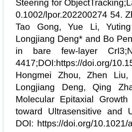
Steering for ObjectTracking;
0.1002/lpor.202200274 54. 
Tao Gong, Yue Li, Yutin
Longjiang Deng* and Bo Peng*
in bare few-layer CrI3;
4417;DOI:https://doi.org/
Hongmei Zhou, Zhen Liu, 
Longjiang Deng, Qing Zhan
Molecular Epitaxial Growth 
toward Ultrasensitive and U
DOI: https://doi.org/10.1021