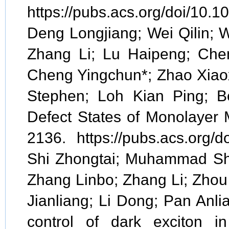
https://pubs.acs.org/doi/10
Deng Longjiang; Wei Qilin; W
Zhang Li; Lu Haipeng; Che
Cheng Yingchun*; Zhao Xiao
Stephen; Loh Kian Ping; Bo
Defect States of Monolayer 
2136. https://pubs.acs.org/d
Shi Zhongtai; Muhammad Sho
Zhang Linbo; Zhang Li; Zhou
Jianliang; Li Dong; Pan Anli
control of dark exciton i