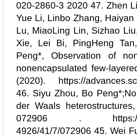
020-2860-3 2020 47. Zhen Li
Yue Li, Linbo Zhang, Haiyan
Lu, MiaoLing Lin, Sizhao Liu
Xie, Lei Bi, PingHeng Tan
Peng*, Observation of non
nonencapsulated few-layere
(2020). https://advances.sc
46. Siyu Zhou, Bo Peng*;Non-
der Waals heterostructures
072906 . https://iopsci
4926/41/7/072906 45. Wei F