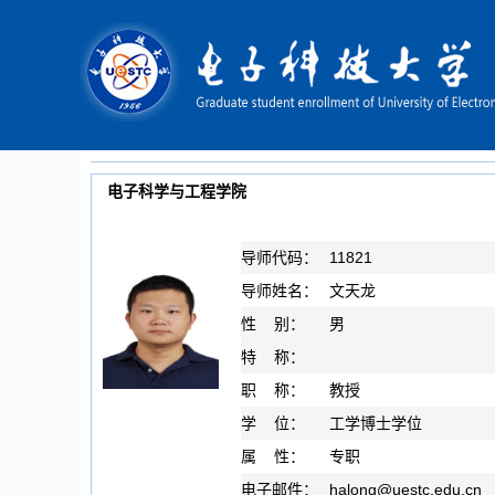
电子科学与工程学院
导师代码：
11821
导师姓名：
文天龙
性 别：
男
特 称：
职 称：
教授
学 位：
工学博士学位
属 性：
专职
电子邮件：
halong
@
uestc.edu.cn