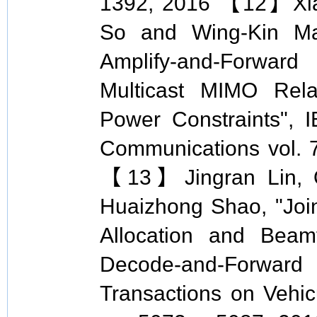
1392, 2016 【12】Xia
So and Wing-Kin Ma
Amplify-and-Forwa
Multicast MIMO Rel
Power Constraints", 
Communications vol. 7
【13】Jingran Lin, Q
Huaizhong Shao, "Join
Allocation and Beam
Decode-and-Forwa
Transactions on Vehic