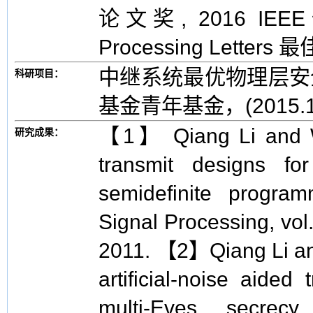
论文奖, 2016 IEE
Processing Letter
中继系统最优物理层安
科研项目：
基金青年基金，(2015.1~
【1】 Qiang Li and W.
研究成果：
transmit designs f
semidefinite progra
Signal Processing, vol
2011. 【2】Qiang Li and
artificial-noise aided
multi-Eves secrecy