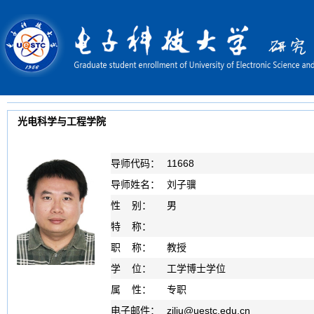
光电科学与工程学院
导师代码：
11668
导师姓名：
刘子骥
性 别：
男
特 称：
职 称：
教授
学 位：
工学博士学位
属 性：
专职
电子邮件：
zjliu
@
uestc.edu.cn