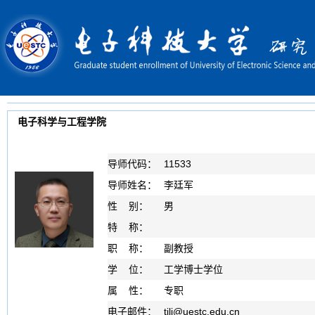
电子科学与工程学院
导师代码：
11533
导师姓名：
李廷军
性 别：
男
特 称：
职 称：
副教授
学 位：
工学博士学位
属 性：
专职
电子邮件：
tjli
@
uestc.edu.cn