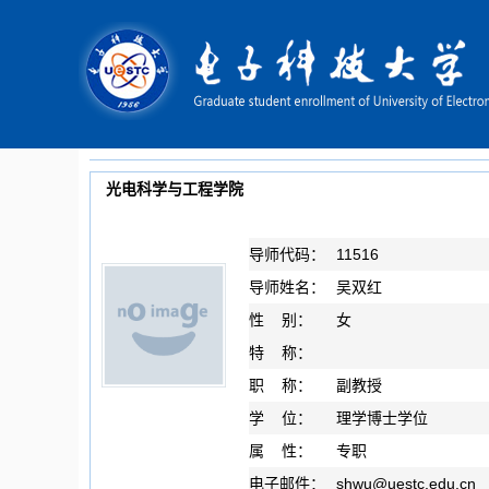
光电科学与工程学院
导师代码：
11516
导师姓名：
吴双红
性 别：
女
特 称：
职 称：
副教授
学 位：
理学博士学位
属 性：
专职
电子邮件：
shwu
@
uestc.edu.cn