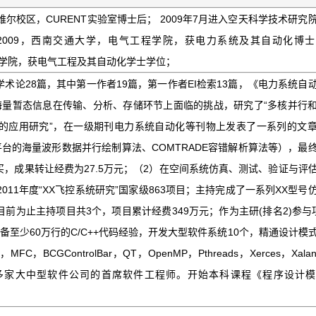
斯维尔校区，CURENT实验室博士后； 2009年7月进入空天科学技术研究
01~2009，西南交通大学，电气工程学院，获电力系统及其自动化博
气工程学院，获电气工程及其自动化学士学位；
术论28篇，其中第一作者19篇，第一作者EI检索13篇，《电力系统自
海量暂态信息在传输、分析、存储环节上面临的挑战，研究了“多核并行
的应用研究”，在一级期刊电力系统自动化等刊物上发表了一系列的文
跨平台的海量波形数据并行绘制算法、COMTRADE容错解析算法等），最
，成果转让经费为27.5万元；（2）在空间系统仿真、测试、验证与评
~2011年度“XX飞控系统研究”国家级863项目；主持完成了一系列XX型号
前为止主持项目共3个，项目累计经费349万元；作为主研(排名2)参与
具备至少60万行的C/C++代码经验，开发大型软件系统10个，精通设计模
C，BCGControlBar，QT，OpenMP，Pthreads，Xerces，Xal
态语言。曾为多家大中型软件公司的首席软件工程师。开始本科课程《程序设计