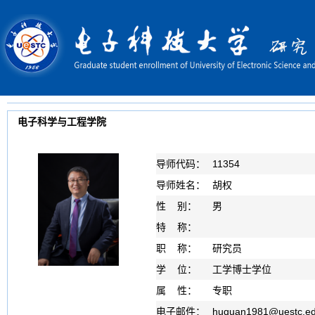
电子科学与工程学院
导师代码：
11354
导师姓名：
胡权
性 别：
男
特 称：
职 称：
研究员
学 位：
工学博士学位
属 性：
专职
电子邮件：
huquan1981
@
uestc.e