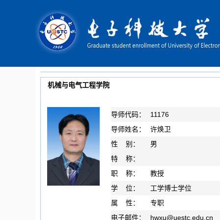
机械与电气工程学院
导师代码：
11176
导师姓名：
许焕卫
性 别：
男
特 称：
职 称：
教授
学 位：
工学博士学位
属 性：
专职
电子邮件：
hwxu
@
uestc.edu.cn