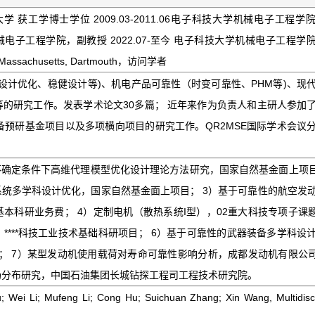
理工大学 获工学博士学位 2009.03-2011.06电子科技大学机械电子工程
技大学机械电子工程学院，副教授 2022.07-至今 电子科技大学机械电子工程学
f Massachusetts, Dartmouth，访问学者
设计优化、稳健设计等)、机电产品可靠性（时变可靠性、PHM等)、现
的研究工作。发表学术论文30多篇； 近年来作为负责人和主研人参加
器装备预研基金项目以及多项横向项目的研究工作。QR2MSE国际学术会议
不确定条件下高维代理模型优化设计理论方法研究，国家自然基金面上项目
统多学科设计优化，国家自然基金面上项目； 3）基于可靠性的航空发
本科研业务费； 4）定制电机（散热系统I型），02重大科技专项子课题
****科技工业技术基础科研项目； 6）基于可靠性的武器装备多学科设
目； 7）某型发动机使用载荷对寿命可靠性影响分析，成都发动机有限公司
场分布研究，中国石油集团长城钻探工程司工程技术研究院。
; Mufeng Li; Cong Hu; Suichuan Zhang; Xin Wang, Multidiscip