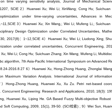
 on time varying sensitivity analysis, Journal of Mechanical Scie
~1207, SCIE 2）Huanwei Xu; Wei Li; XinWang; Cong Hu; Suichuan
signoptimization under time-varying uncertainties, Advances in Mec
1~11,SCIE 3）Huanwei Xu; Xin Wang,; Wei Li; Mufeng Li,; Suichuan
sciplinary Design Optimization under Correlated Uncertainties, Mathe
0.30, 2017(8)：1~12,SCIE 4）Huanwei Xu; Wei Li; Liudong Xing; Sh
imization under correlated uncertainties, Concurrent Engineering, 201
; Wei Li; Cong Hu; Suichuan Zhang; Xin Wang; Mufeng Li, Multidisci
c algorithm, 7th Asia-Pacific International Symposium on Advanced Reli
.8.24-2016.8.27 6）Huanwei Xu, Hong-Zhong Huang, Zhonglai Wang.
n Maximum Variation Analysis. International Journal of informatio
）Hong-Zhong Huang, Huanwei Xu, Xu Zu. Petri net-based coordi
. Concurrent Engineering: Research and Applications, 2010, 18(3): 199
Huanwei Xu, Liping He. GA Based Fuzzy Multi-objective Robust
 and Soft Computing, 2009, 15(1), 39-50. (SCI检索) ; 9）Wei Sun, Huan