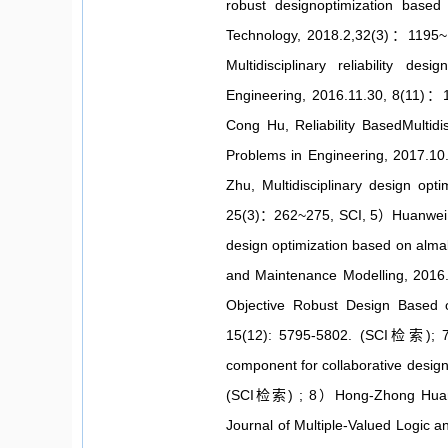
robust designoptimization based
Technology, 2018.2,32(3)：1195
Multidisciplinary reliability de
Engineering, 2016.11.30, 8(11)：
Cong Hu, Reliability BasedMultidi
Problems in Engineering, 2017.1
Zhu, Multidisciplinary design opt
25(3)：262~275, SCI, 5）Huanwei Xu
design optimization based on almab
and Maintenance Modelling, 2016
Objective Robust Design Based o
15(12): 5795-5802. (SCI检索); 7
component for collaborative design
(SCI检索) ; 8）Hong-Zhong Huang, 
Journal of Multiple-Valued Logic