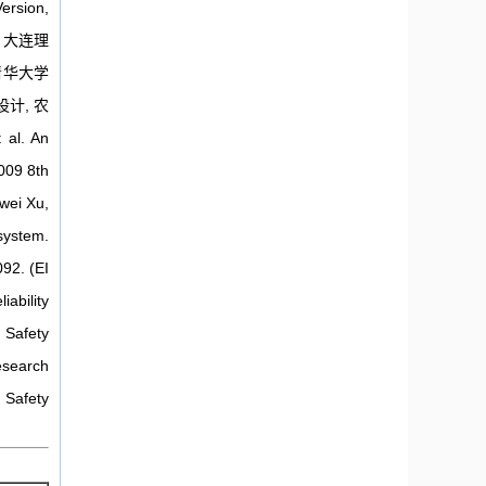
ersion,
. 大连理
 清华大学
设计, 农
al. An
009 8th
wei Xu,
system.
092. (EI
ability
d Safety
esearch
d Safety