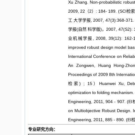
Xu Zhang. Non-probabilistic robus
2009, 22（2）: 184- 189.
工 大学学报, 2007, 47(3):36
学报(自然 科学版)，2007, 47(S2)
业机械学报, 2008, 39(12): 162-165
improved robust design model base
International Conference on Relia
An Zongwen, Huang Hong-Zhong, 
Proceedings of 2009 8th Internation
检索) ; 15）Huanwei Xu, Debiao Me
optimization to folding mechanism. 
Engineering, 2011, 904 - 907. (
on Multiobjective Robust Design. I
Engineering, 2011, 885 - 890. (EI
专业研究方向：