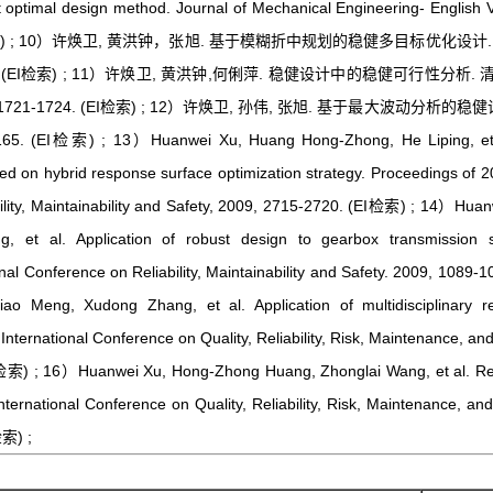
t optimal design method. Journal of Mechanical Engineering- English V
 (SCI检索) ; 10）许焕卫, 黄洪钟，张旭. 基于模糊折中规划的稳健多目标优化设计
8-371. (EI检索) ; 11）许焕卫, 黄洪钟,何俐萍. 稳健设计中的稳健可行性分析.
: 1721-1724. (EI检索) ; 12）许焕卫, 孙伟, 张旭. 基于最大波动分析的稳健
. (EI检索) ; 13）Huanwei Xu, Huang Hong-Zhong, He Liping, et 
d on hybrid response surface optimization strategy. Proceedings of 2
bility, Maintainability and Safety, 2009, 2715-2720. (EI检索) ; 14）Huan
et al. Application of robust design to gearbox transmission 
al Conference on Reliability, Maintainability and Safety. 2009, 1089-1
ng, Xudong Zhang, et al. Application of multidisciplinary reli
International Conference on Quality, Reliability, Risk, Maintenance, an
EI检索) ; 16）Huanwei Xu, Hong-Zhong Huang, Zhonglai Wang, et al. R
nternational Conference on Quality, Reliability, Risk, Maintenance, an
检索) ;