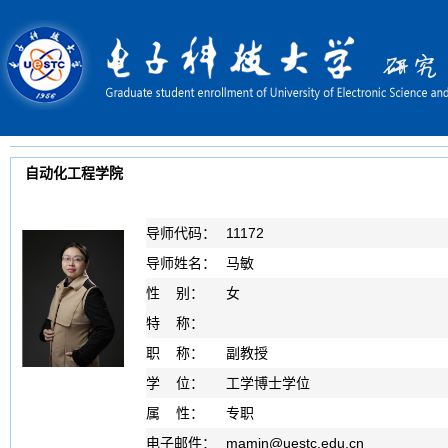
自动化工程学院
导师代码：
11172
导师姓名：
马敏
性 别：
女
特 称：
职 称：
副教授
学 位：
工学博士学位
属 性：
专职
电子邮件：
mamin
@
uestc.edu.cn