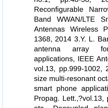
Reconfigurable Narr
Band WWAN/LTE Smar
Antennas Wireless Pr
1368, 2014 3.Y. L. Ba
antenna array f
applications, IEEE An
vol.13, pp.999-1002, 
size multi-resonant o
smart phone applicat
Propag. Lett.,?vol.13,