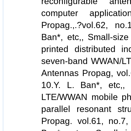
reconfigurable an
computer applicati
Propag.,.?vol.62, no
Ban*, etc,, Small-siz
printed distributed in
seven-band WWAN/LTE
Antennas Propag, vol.
10.Y. L. Ban*, etc,, 
LTE/WWAN mobile ph
parallel resonant st
Propag. vol.61, no.7,