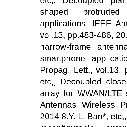
etc,, Decoupled pl
shaped protruded
applications, IEEE An
vol.13, pp.483-486, 201
narrow-frame anten
smartphone applicat
Propag. Lett., vol.13,
etc,, Decoupled clos
array for WWAN/LTE s
Antennas Wireless Pro
2014 8.Y. L. Ban*, etc