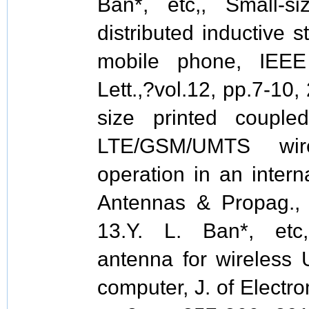
Ban*, etc,, Small-
distributed inductive
mobile phone, IEEE
Lett.,?vol.12, pp.7-10,
size printed couple
LTE/GSM/UMTS wir
operation in an inter
Antennas & Propag., 
13.Y. L. Ban*, etc
antenna for wireless 
computer, J. of Electr