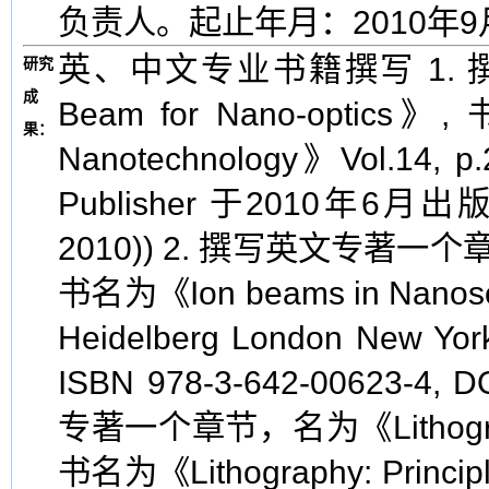
负责人。起止年月：2010年9月
英、中文专业书籍撰写 1. 撰写英文专著一个章节，名为《Focused Ion Beam for Nano-optics》, 书名为《Encyclopedia of Nanoscience and Nanotechnology》Vol.14, p.205-262, 由著名出版商 American Scientific Publisher 于2010年6月出版. (出版号ISBN: 1-58883-159-0 (vols. 11-25, 2010)) 2. 撰写英文专著一个章节，名为 《FIB Machining and Deposition》, 书名为《Ion beams in Nanoscience and Technology》. Springer Dordrecht Heidelberg London New York 2009. (出版号ISBN 978-3-642-00622-7, e-ISBN 978-3-642-00623-4, DOI 10.1007/978-3-642-00623-4). 3. 撰写英文专著一个章节，名为《Lithography: Principles, Processes and Materials》, 书名为《Lithography: Principles, Processes and Materials》. (出版号ISBN: 978-1-61761-837-6), 由著名出版商Nova Science Publishers于2011年1月出版，相应网页介绍链接如下： URL link: https://www.novapublishers.com/catalog/product_info.php?products_id=14427 4. 撰写英文专著一个章节，名为《Nanofabrication and characterization of plasmonic structures》, 书名为 《Nanofabrication》 (出版号ISBN: 978-953-307-912-7), 由著名出版商InTech Publisher 于2011年10月出版。网页链接http://www.intechopen.com/books/show/title/nanofabrication 5. 撰写英文专著一个章节，名为, “Plasmonic lenses”, 书名为《Plasmonics: Principles and Applications》. (ISBN: 979-953-307-855-6), 由著名出版商 InTech Publisher 于 2012年8月出版。 网页链接: http://www.intechweb.org/welcome/e74f79681a8c87bb027f48ad33a3e068/ 6. 独立撰写英文专著一部，名为 《Subwavelength Optics: Theory and Technology》 (出版号ISBN: 798-1-60805-050-5) 出版商为 Bentham Science Publisher in UAE，已于2009年11月出版发行。网页链接: http://bentham.org/ebooks/9781608050505/index.htm。 7. 独立撰写中文专著一部，名为 《纳光子学及其应用》(出版号ISBN: 978-7-80248-537-2)，由中国兵器工业出版社于2010年12月正式出版发行。 I. 欧美学术刊物论文（SCI检索收录论文） A. 有关纳米光学、纳光子学、以及生物传感领域的论文： 1.Yongqi Fu, Wei Zhou, Lim Enk Ng Lennie, Chunlei Du, Xiangang Luo, Plasmonic microzone plate: superfocusing at visible regime, Applied Physics Letter 91(6), 061124 (6 Aug. 2007). Selected and republished online in Virtual Journal of Nanoscale Science & Technology, 16(9), August 27, 2007. 2.Yongqi Fu, Wei Zhou, Lim Enk Ng Lennie, Nano-pinhole-based optical superlens, Research Letter in Physics, Vol.2008, 148505 (Feb. 2008). 3.Yongqi Fu, Wei Zhou, Lim Enk Ng Lennie, Propagation properties of a plasmonic micro-zone plate in near-field region. Journal of Optical Society of America A 25(1), 238-249 (Jan. 2008). Selected and republished online in Virtual Journal of Nanoscale Science & Technology, 17(4), Jan. 28, 2008. 4.Yongqi Fu, Wei Zhou, Lennie E.N. Lim, Chunlei Du, Haofei Shi, ChangTao Wang, Xiaochun Dong, Transmission and reflection navigated optical probe with depth-tuned surface corrugations. Applied Physics B, Vol. 86, No. 1, 155-158 (2007). 5.Yongqi Fu, Wei Zhou, Lim Enk Ng Lennie, Chunlei Du, Influences of V-shaped plasmonic nanostructures on transmission properties. Applied Physics B, Vol. 86, No. 3, 461-466 (2007). 6.Yongqi Fu, Ngoi Kok Ann Bryan, Investigation of physical properties of quartz via focused ion beam Bombardment. Applied Physics B, Vol. 80, No. 4, 581-585 (6 April 2005). 7.Yongqi Fu, Wei Zhou, Lim Enk Ng Lennie, Propagation properties of plasmonic micro-zone plates with and without fractals, Applied Physics B, 90, 421-425 (Mar. 2008). 8.Yongqi Fu, Wei Zhou, Lim Enk Ng Lennie, Chunlei Du, Xiangang Luo, et al., Investigation of propagation properties of plasmonic nanostructures with nonparaxial Gaussian beam illumination. Journal of Nanophotonics Vol.1, 013511 (May 27 2007). 9.Yongqi Fu, Wei Zhou, Hybrid Au-Ag subwavelength metallic structures with variant periods for superfocusing, Journal of Nanophotonics Vol. 3, 033504 (22 June 2009). 10.Yongqi Fu, Wei Zhou, Lennie E N Lim, Chunlei Du, A practical V-shaped nano-aperture flanked with surface corrugations for beam focusing. Journal of Computational and Theoretical Nanoscience. Vol.4, No.3, 614-618 (May 2007). 11.Yongqi Fu, Yong Yang, Recent development of plasmonic metallic subwavelength structures: A review, Journal of Computational and Theoretical Nanosciences 6(7), 1412-1429 (2009). 12.Yongqi Fu, Xiuli Zhou, Wei Zhao, Unique beaming properties of plasmonic zone plate-like metalli
研究
成
果：