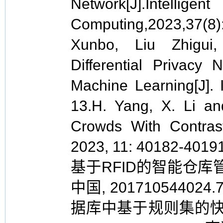
Network[J].Intel
Computing,2023,37(8
Xunbo, Liu Zhigui,
Differential Privac
Machine Learning[J].
13.H. Yang, X. Li a
Crowds With Contrast
2023, 11: 40182-4
基于RFID的智能仓库管理
中国, 20171054402
据库中基于规则集的快速压缩