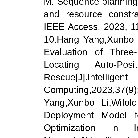
M. Sequence planning f
and resource constra
IEEE Access, 2023,
10.Hang Yang,Xunbo L
Evaluation of Thre
Locating Auto-Pos
Rescue[J].Intell
Computing,2023,
Yang,Xunbo Li,Witol
Deployment Model f
Optimization in I