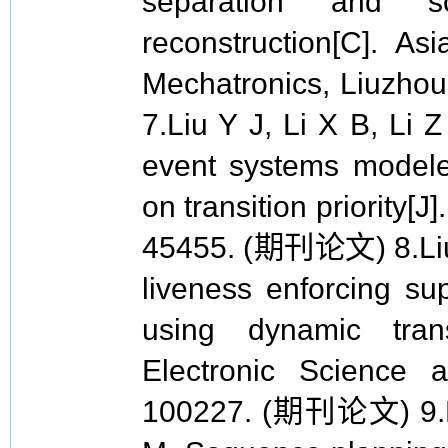
separation and sca
reconstruction[C]. As
Mechatronics, Liuzh
7.Liu Y J, Li X B, Li Z
event systems modele
on transition priority[
45455. (期刊论文) 8.Liu 
liveness enforcing sup
using dynamic transi
Electronic Science 
100227. (期刊论文) 9.Liu