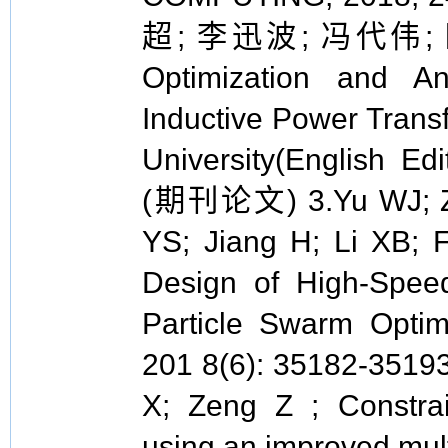
超; 李迅波; 冯代伟; 欧
Optimization and A
Inductive Power Trans
University(English Ed
(期刊论文) 3.Yu WJ; Ze
YS; Jiang H; Li XB; F
Design of High-Spee
Particle Swarm Opti
201 8(6): 35182-3519
X; Zeng Z ; Constr
using an improved multi