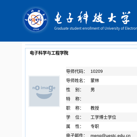
电子科学与工程学院
导师代码：
10209
导师姓名：
蒙林
性 别：
男
特 称：
职 称：
教授
学 位：
工学博士学位
属 性：
专职
电子邮件：
meng
@
uestc.edu.cn