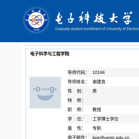
电子科学与工程学院
导师代码：
10166
导师姓名：
谢建良
性 别：
男
特 称：
职 称：
教授
学 位：
工学博士学位
属 性：
专职
电子邮件：
jlxie
@
uestc.edu.cn