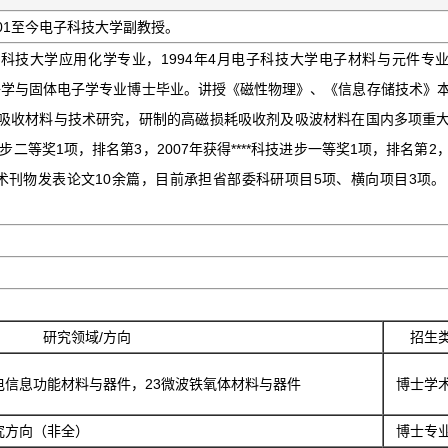
2001至今电子科技大学副教授。
子科技大学应用化学专业，1994年4月电子科技大学电子材料与元件专
电子学与固体电子学专业博士毕业。讲授《磁性物理》、《信息存储技术》
吸收材料与技术研究，研制的高磁损耗吸收剂及吸波材料在国内多项重
步二等奖1项，排名第3，2007年获得****科技进步一等奖1项，排名第2
术刊物发表论文10余篇，目前承担省部委科研项目5项、横向项目3项。
研究领域/方向
招生
磁电信息功能材料与器件，23微波铁氧体材料与器件
博士学
究方向（非全）
博士专