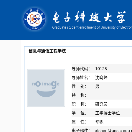
信息与通信工程学院
导师代码：
10125
导师姓名：
沈晓峰
性 别：
男
特 称：
职 称：
研究员
学 位：
工学博士学位
属 性：
专职
电子邮件：
xfshen
@
uestc.edu.