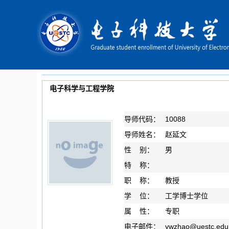
电子科学与工程学院
导师代码：
10088
导师姓名：
赵延文
性 别：
男
特 称：
职 称：
教授
学 位：
工学博士学位
属 性：
专职
电子邮件：
ywzhao
@
uestc.edu